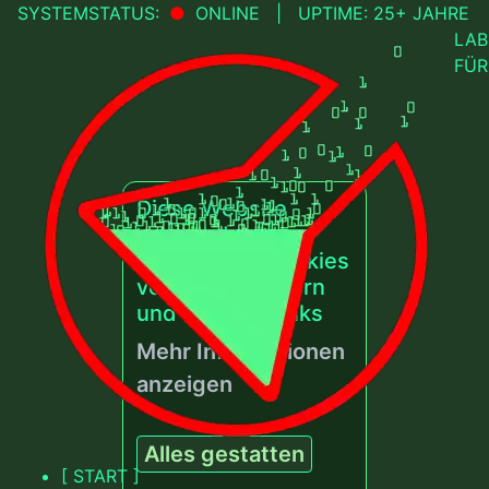
SYSTEMSTATUS:
●
ONLINE | UPTIME: 25+ JAHRE
LAB
FÜR
Diese Website
verwendet
Funktionen, Cookies
von Drittanbietern
und externe Links
Mehr Informationen
anzeigen
Alles gestatten
[ START ]